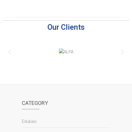
Our Clients
CATEGORY
Edukasi