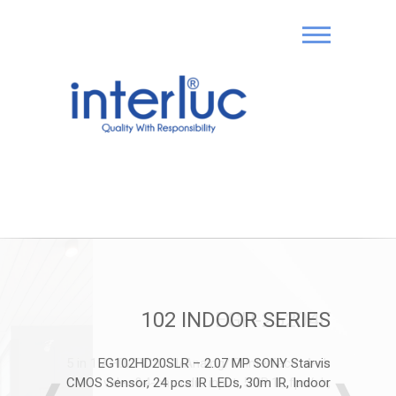
interluc
102 INDOOR SERIES
EG102HD20SLR – 2.07 MP SONY Starvis
CMOS Sensor, 24 pcs IR LEDs, 30m IR, Indoor