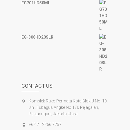
https://kemin.gov.kg/
EG701HD50ML
https://www.uptikly.fr/
https://honda-permata.com/
https://izaturska.com.pl/jak-przycinac-roze-
jesienia/
https://floraervas.com.br/home-2/
EG-308HD20SLR
https://www.hattonsumhlanga.co.za/
https://www.rkglobals.com/derbi-motorcycles/
http://prettydreamers.uk.tempcloudsite.com/
https://en.apn.edu.ng/
https://kayaswara.com/
https://iraqiinternationalnews.com/
https://www.albatroz.eco.br/conceitos-reserva-
CONTACT US
legal-rl/
https://uculeadership.com.ua/
http://infinityhvac.com.au/contact/
Komplek Ruko Permata Kota Blok U No. 10,
https://thephala.com/careers/
Jln . Tubagus Angke No.170 Pejagalan,
https://hotelhomestory.com/panen99/
Penjaringan , Jakarta Utara
https://www.micronwebs.com/panen4d/
https://jeanpiagetnqn.edu.ar/
+62 21 2266 7257