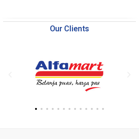
Our Clients