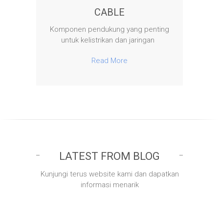
CABLE
Komponen pendukung yang penting
untuk kelistrikan dan jaringan
Read More
LATEST FROM BLOG
Kunjungi terus website kami dan dapatkan
informasi menarik