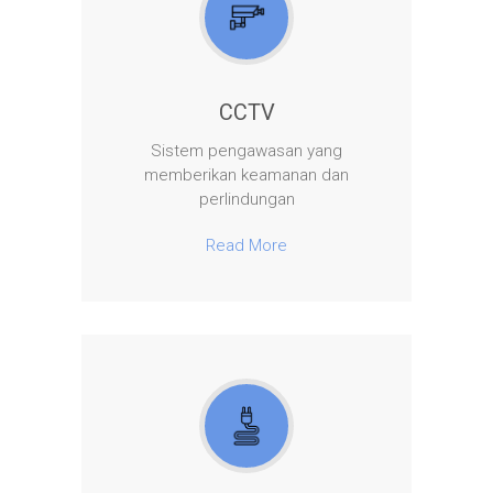
CCTV
Sistem pengawasan yang
memberikan keamanan dan
perlindungan
Read More