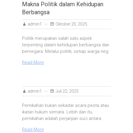
Makna Politik dalam Kehidupan
Berbangsa
admin1
Oktober 20, 2025
Politik merupakan salah satu aspek
terpenting dalam kehidupan berbangsa dan
bernegara. Melalui politik, setiap warga neg
Read More
admin1
Juli 22, 2025
Pernikahan bukan sekadar acara pesta atau
ikatan hukum semata. Lebih dari itu,
pernikahan adalah perjanjian suci antara
Read More