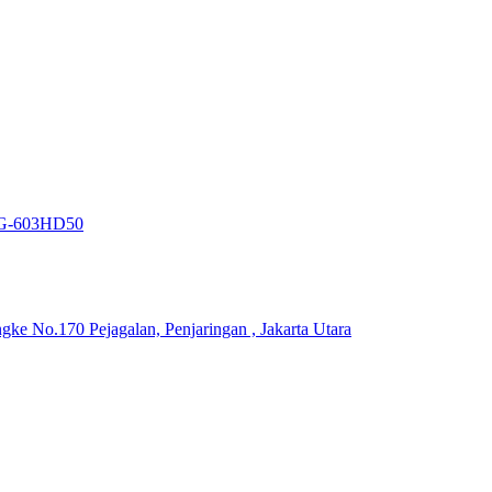
EG-603HD50
ke No.170 Pejagalan, Penjaringan , Jakarta Utara