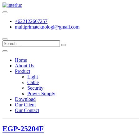
Skip
to
Quality with Responsibility
content
interluc
+622122667257
multiprimateknologi@gmail.com
Home
About Us
Product
Light
Cable
Security
Power Supply
Download
Our Client
Our Contact
EGP-25204F