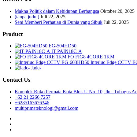
joker123
slot777
Makna Politik dalam Kehidupan Berbangsa
Oktober 20, 2025
slot scatter hitam
(tanpa judul)
Juli 22, 2025
https://protuning.id/
Seni Memberi Perhatian di Dunia yang Sibuk
Juli 22, 2025
https://ptnobelindonesia.com/
https://okegas.id/
Product
https://dukcapil.selumakab.go.id/
https://store.scuto.co.id/wp-content/products/
EG-504HD50
https://selumakab.go.id/
IT-PAIN18C-A
https://dukcapil.selumakab.go.id/duta777/
FO FIG8 4CORE 1KM
https://krakatauniaga.co.id/run/
Interluc Edge CCTV 
https://bossfood.co.id/wp-content/pound/
Jadc-
https://befood.id/run/?id=nanastoto
slot138
Contact Us
slot138
sultan69
joker123
Komplek Ruko Permata Kota Blok U No. 10, Jln . Tubagus Ang
slot mahjong
+62 21 2266 7257
slot depo 10k
+6285163676346
demo mahjong
multiprimateknologi@gmail.com
slot bet 200
slot gacor
Facebook
https://slweb.ggff.net/
Twitter
https://worker.osarea.com/blog/
Instagram
https://rainbowkidsedu.com/contact/