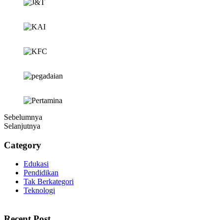
Sebelumnya
Selanjutnya
Category
Edukasi
Pendidikan
Tak Berkategori
Teknologi
panen4d
Recent Post