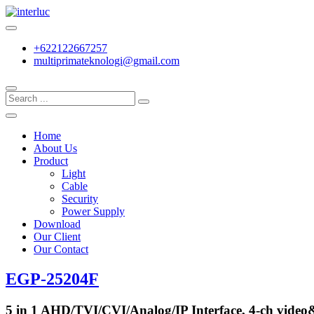
Skip
to
Quality with Responsibility
content
interluc
+622122667257
multiprimateknologi@gmail.com
Home
About Us
Product
Light
Cable
Security
Power Supply
Download
Our Client
Our Contact
EGP-25204F
5 in 1 AHD/TVI/CVI/Analog/IP Interface, 4-ch video