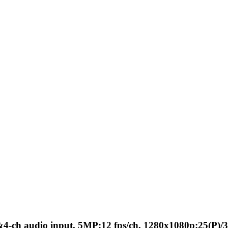
&4-ch audio input, 5MP:12 fps/ch, 1280x1080p:25(P)/