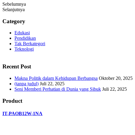
Sebelumnya
Selanjutnya
Category
Edukasi
Pendidikan
Tak Berkategori
Teknologi
panen4d
Recent Post
joker123
slot777
Makna Politik dalam Kehidupan Berbangsa
Oktober 20, 2025
slot scatter hitam
(tanpa judul)
Juli 22, 2025
https://protuning.id/
Seni Memberi Perhatian di Dunia yang Sibuk
Juli 22, 2025
https://ptnobelindonesia.com/
https://okegas.id/
Product
https://dukcapil.selumakab.go.id/
https://store.scuto.co.id/wp-content/products/
https://selumakab.go.id/
IT-PAOB12W-1NA
https://dukcapil.selumakab.go.id/duta777/
https://krakatauniaga.co.id/run/
https://bossfood.co.id/wp-content/pound/
https://befood.id/run/?id=nanastoto