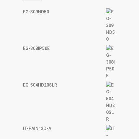
slot138
slot138
EG-309HD50
sultan69
joker123
slot mahjong
slot depo 10k
demo mahjong
EG-308IP50E
slot bet 200
slot gacor
https://slweb.ggff.net/
https://worker.osarea.com/blog/
https://rainbowkidsedu.com/contact/
EG-504HD20SLR
http://www.xiayang.net/
https://www.jutify.com/custom-solutions/
https://zakathouse.gov.mv/forms/
rtp slot
https://restaurantecarlini.com.br/catalogo/
https://www.florencegindre.fr/manytoon/
https://admin.schoolleidersbeurs-vo.nl/
IT-PAIN12D-A
https://www.supperiore.com.br/