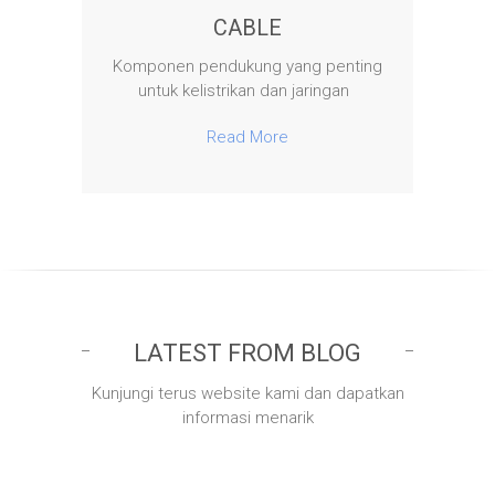
CABLE
Komponen pendukung yang penting
untuk kelistrikan dan jaringan
Read More
LATEST FROM BLOG
Kunjungi terus website kami dan dapatkan
informasi menarik