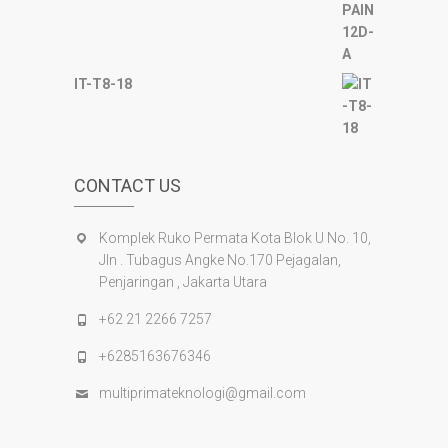
https://kemin.gov.kg/
https://www.uptikly.fr/
https://honda-permata.com/
https://izaturska.com.pl/jak-przycinac-roze-
IT-T8-18
jesienia/
https://floraervas.com.br/home-2/
https://www.hattonsumhlanga.co.za/
https://www.rkglobals.com/derbi-motorcycles/
CONTACT US
http://prettydreamers.uk.tempcloudsite.com/
https://en.apn.edu.ng/
https://kayaswara.com/
Komplek Ruko Permata Kota Blok U No. 10,
https://iraqiinternationalnews.com/
Jln . Tubagus Angke No.170 Pejagalan,
https://www.albatroz.eco.br/conceitos-reserva-
Penjaringan , Jakarta Utara
legal-rl/
https://uculeadership.com.ua/
+62 21 2266 7257
http://infinityhvac.com.au/contact/
+6285163676346
https://thephala.com/careers/
https://hotelhomestory.com/panen99/
multiprimateknologi@gmail.com
https://www.micronwebs.com/panen4d/
https://jeanpiagetnqn.edu.ar/