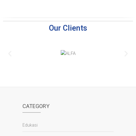
Our Clients
CATEGORY
Edukasi