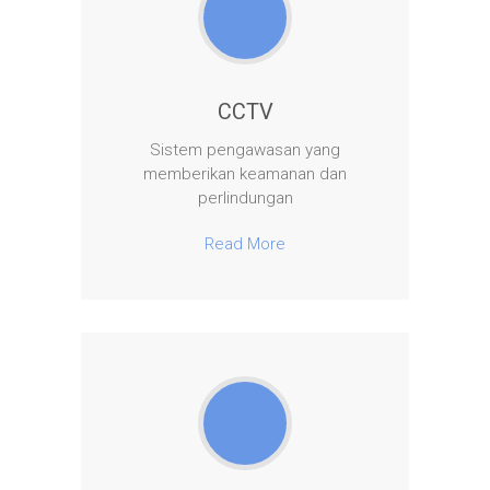
CCTV
Sistem pengawasan yang
memberikan keamanan dan
perlindungan
Read More