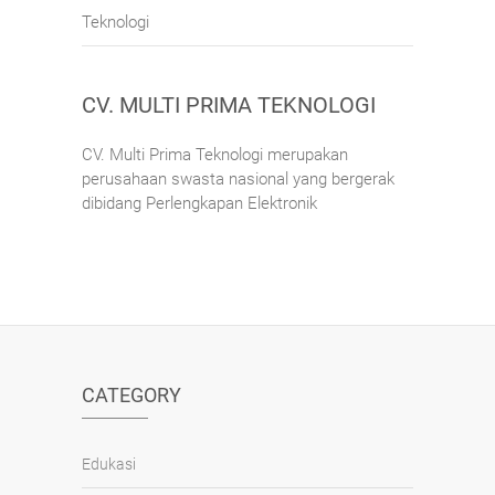
Teknologi
CV. MULTI PRIMA TEKNOLOGI
CV. Multi Prima Teknologi merupakan
perusahaan swasta nasional yang bergerak
dibidang Perlengkapan Elektronik
CATEGORY
Edukasi