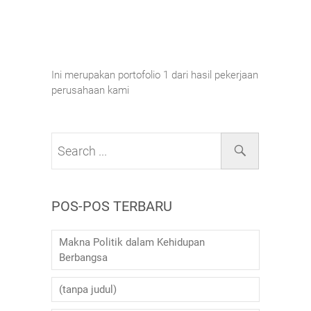
Ini merupakan portofolio 1 dari hasil pekerjaan
perusahaan kami
POS-POS TERBARU
Makna Politik dalam Kehidupan
Berbangsa
(tanpa judul)