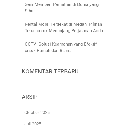
Seni Memberi Perhatian di Dunia yang
Sibuk
Rental Mobil Terdekat di Medan: Pilihan
Tepat untuk Menunjang Perjalanan Anda
CCTV: Solusi Keamanan yang Efektif
untuk Rumah dan Bisnis
KOMENTAR TERBARU
ARSIP
Oktober 2025
Juli 2025