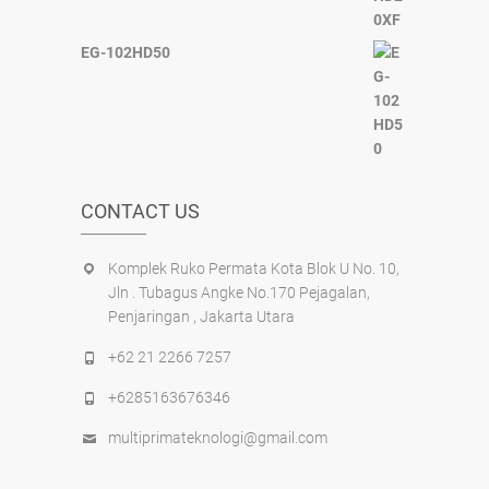
https://kemin.gov.kg/
https://www.uptikly.fr/
EG-102HD50
https://honda-permata.com/
https://izaturska.com.pl/jak-przycinac-roze-
jesienia/
https://floraervas.com.br/home-2/
https://www.hattonsumhlanga.co.za/
https://www.rkglobals.com/derbi-motorcycles/
CONTACT US
http://prettydreamers.uk.tempcloudsite.com/
https://en.apn.edu.ng/
https://kayaswara.com/
Komplek Ruko Permata Kota Blok U No. 10,
https://iraqiinternationalnews.com/
Jln . Tubagus Angke No.170 Pejagalan,
https://www.albatroz.eco.br/conceitos-reserva-
Penjaringan , Jakarta Utara
legal-rl/
https://uculeadership.com.ua/
+62 21 2266 7257
http://infinityhvac.com.au/contact/
+6285163676346
https://thephala.com/careers/
https://hotelhomestory.com/panen99/
multiprimateknologi@gmail.com
https://www.micronwebs.com/panen4d/
https://jeanpiagetnqn.edu.ar/