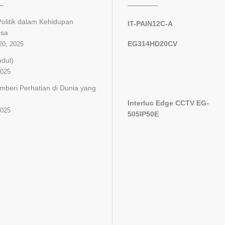
olitik dalam Kehidupan
IT-PAIN12C-A
gsa
EG314HD20CV
20, 2025
udul)
2025
mberi Perhatian di Dunia yang
Interluc Edge CCTV EG-
2025
505IP50E