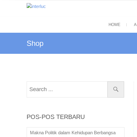
Skip
to
interluc
content
Quality with Responsibility
HOME
A
Shop
POS-POS TERBARU
Makna Politik dalam Kehidupan Berbangsa