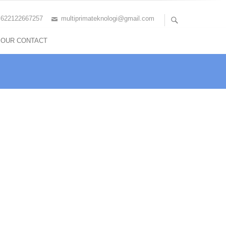
+622122667257
multiprimateknologi@gmail.com
OUR CONTACT