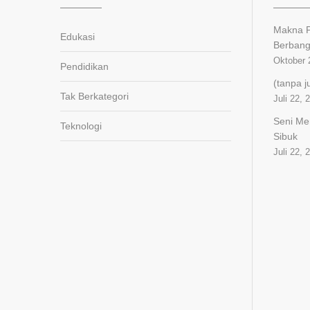
Makna P
Edukasi
Berban
Oktober 
Pendidikan
(tanpa j
Tak Berkategori
Juli 22, 
Seni Me
Teknologi
Sibuk
Juli 22, 
panen4d
joker123
slot777
slot scatter hitam
https://protuning.id/
https://ptnobelindonesia.com/
https://okegas.id/
https://dukcapil.selumakab.go.id/
https://store.scuto.co.id/wp-
content/products/