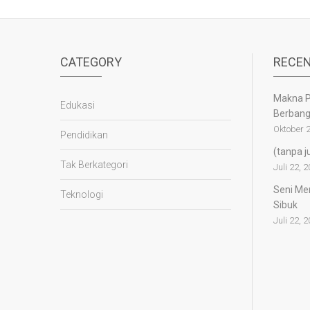
CATEGORY
RECEN
Makna P
Edukasi
Berban
Oktober 2
Pendidikan
(tanpa j
Tak Berkategori
Juli 22, 
Seni Mem
Teknologi
Sibuk
Juli 22, 
panen4d
joker123
slot777
slot scatter hitam
https://protuning.id/