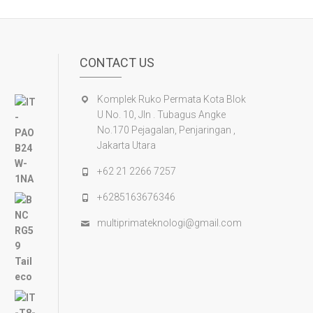
CONTACT US
Komplek Ruko Permata Kota Blok
U No. 10, Jln . Tubagus Angke
No.170 Pejagalan, Penjaringan ,
Jakarta Utara
+62 21 2266 7257
+6285163676346
multiprimateknologi@gmail.com