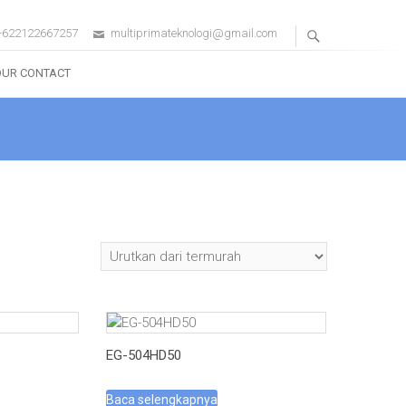
+622122667257
multiprimateknologi@gmail.com
OUR CONTACT
EG-504HD50
Baca selengkapnya