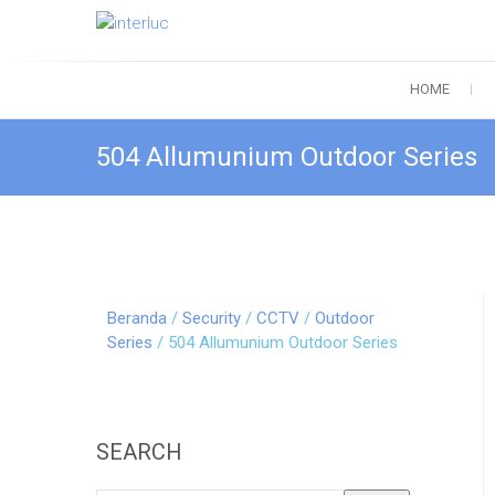
interluc
Quality with Responsibility
HOME
504 Allumunium Outdoor Series
Beranda
/
Security
/
CCTV
/
Outdoor
Series
/ 504 Allumunium Outdoor Series
SEARCH