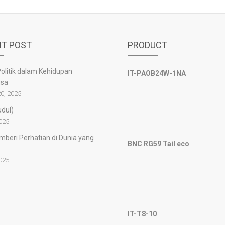
T POST
PRODUCT
olitik dalam Kehidupan
IT-PAOB24W-1NA
gsa
0, 2025
udul)
2025
beri Perhatian di Dunia yang
BNC RG59 Tail eco
2025
IT-T8-10