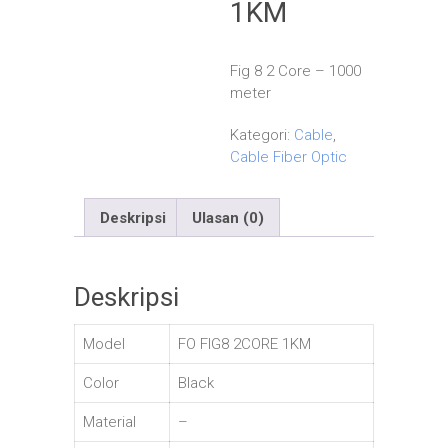
1KM
Fig 8 2 Core – 1000
meter
Kategori:
Cable
,
Cable Fiber Optic
Deskripsi
Ulasan (0)
Deskripsi
Model
FO FIG8 2CORE 1KM
Color
Black
Material
–