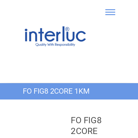
interluc
FO FIG8 2CORE 1KM
FO FIG8
2CORE