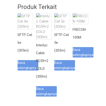
Produk Terkait
FRECON
SFTP Cat
SFTP Cat
100M
6e
5e
Interluc
Baca
(305m)
(305m)
Cable
selengkapnya
RG59+2
Baca
Baca
selengkapnya
selengkapnya
GOLD
(300m)
Baca
selengkapnya