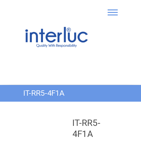
interluc
IT-RR5-4F1A
IT-RR5-
4F1A