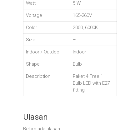
Watt
5 W
Voltage
165-260V
Color
3000, 6000K
Size
–
Indoor / Outdoor
Indoor
Shape
Bulb
Description
Paket 4 Free 1
Bulb LED with E27
fitting
Ulasan
Belum ada ulasan.