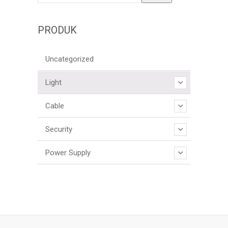
PRODUK
Uncategorized
Light
Cable
Security
Power Supply