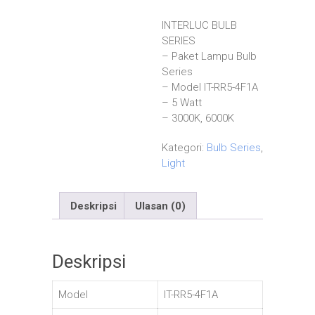
INTERLUC BULB
SERIES
– Paket Lampu Bulb
Series
– Model IT-RR5-4F1A
– 5 Watt
– 3000K, 6000K
Kategori:
Bulb Series
,
Light
Deskripsi
Ulasan (0)
Deskripsi
Model
IT-RR5-4F1A